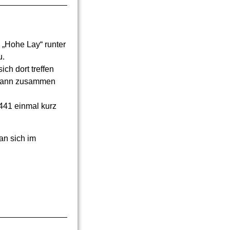
 „Hohe Lay“ runter
u.
ch dort treffen
r dann zusammen
1441 einmal kurz
an sich im