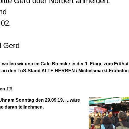
bitte Gerd oder Norbert anmelden.
nd
.02.
d Gerd
 wollen wir uns im Cafe Bressler in der 1. Etage zum Frühstü
s an den TuS-Stand ALTE HERREN / Michelsmarkt-Frühstüc
pen
JJ
!
Uhr am Sonntag den 29.09.19, …wäre
e daran teilnehmen.