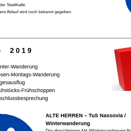
der Stadthalle.
tere Ablauf wird noch bekannt gegeben.
e
2 0 1 9
ter-Wanderung
en-Montags-Wanderung
esausflug
stücks-Frühschoppen
chlussbesprechung
ALTE HERREN – TuS Nassovia /
Winterwanderung
Die diesjährigen AH-Winterwanderung f