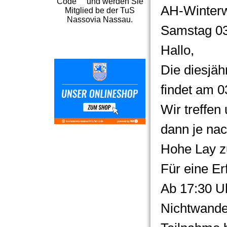
Code und werden Sie
AH-Winter
Mitglied be der TuS
Nassovia Nassau.
Samstag 03
Hallo,
Die diesjä
findet am 0
Wir treffen
dann je na
Hohe Lay z
Für eine Er
Ab 17:30 Uh
Nichtwander