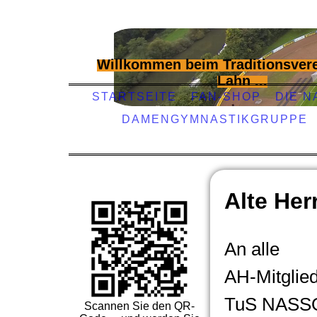
Willkommen beim Traditionsvere
Lahn ...
STARTSEITE
FAN-SHOP
DIE N
DAMENGYMNASTIKGRUPPE
Alte Her
An alle
AH-Mitglie
TuS NASS
Scannen Sie den QR-