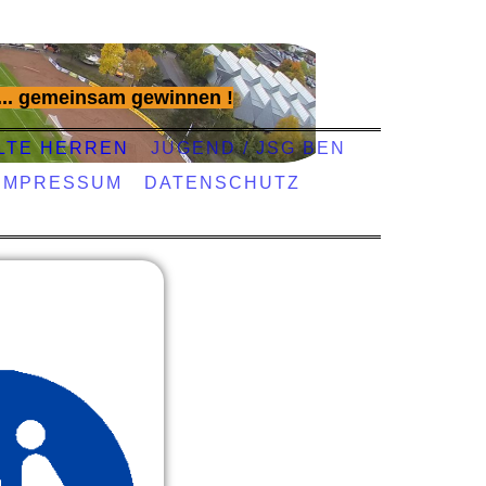
... gemeinsam gewinnen !
LTE HERREN
JUGEND / JSG BEN
IMPRESSUM
DATENSCHUTZ