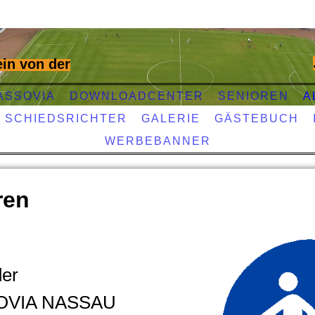
in von der
ASSOVIA
DOWNLOADCENTER
SENIOREN
A
SCHIEDSRICHTER
GALERIE
GÄSTEBUCH
WERBEBANNER
ren
der
OVIA NASSAU