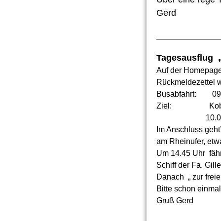
Gerd
Tagesausflug 
Auf der Homepage 
Rückmeldezettel we
Busabfahrt: 09.
Ziel: Koblenz 
10.00 – ca. 11
Im Anschluss geh
am Rheinufer, etw
Um 14.45 Uhr fähr
Schiff der Fa. Gil
Danach „ zur freie
Bitte schon einmal
Gruß Gerd