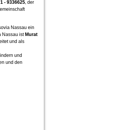
1 - 9336625
, der
gemeinschaft
sovia Nassau ein
a Nassau ist
Murat
itet und als
indern und
hen und den