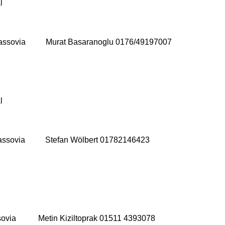
l
 Nassovia Murat Basaranoglu 0176/49197007
l
Nassovia Stefan Wölbert 01782146423
ball 1
sovia Metin Kiziltoprak 01511 4393078