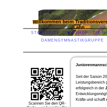
Willkommen beim Traditionsvere
Lahn ...
STARTSEITE
FAN-SHOP
DIE N
DAMENGYMNASTIKGRUPPE
Juniorenmannsc
Seit der Saison 2
Leistungsbereich
erfolgreich in der
Entwicklungsmögli
Kräfte und schafft
Scannen Sie den QR-