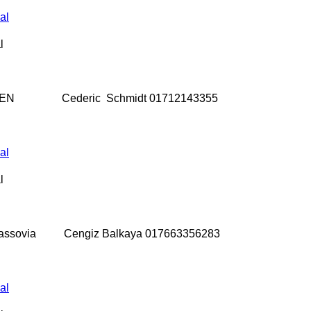
al
l
G BEN Cederic Schmidt 01712143355
al
l
 Nassovia Cengiz Balkaya 017663356283
al