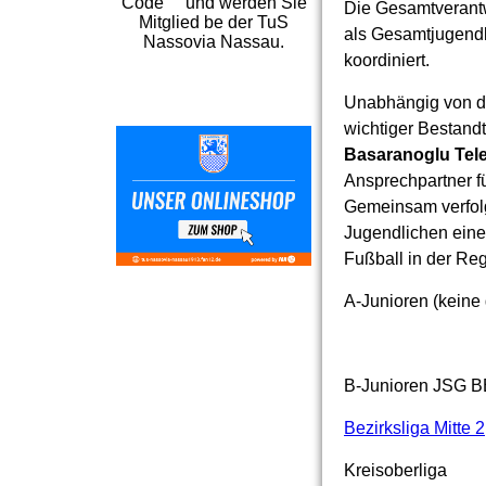
Code und werden Sie
Die Gesamtverantw
Mitglied be der TuS
als Gesamtjugendl
Nassovia Nassau.
koordiniert.
Unabhängig von de
wichtiger Bestandt
Basaranoglu Tele
Ansprechpartner fü
Gemeinsam verfolg
Jugendlichen eine
Fußball in der Reg
A-Junioren (keine
B-Junioren JSG 
Bezirksliga Mitte 2
Kreisoberliga