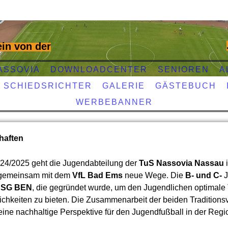
in von der
ASSOVIA
DOWNLOADCENTER
SENIOREN
A
SCHIEDSRICHTER
GALERIE
GÄSTEBUCH
WERBEBANNER
haften
024/2025 geht die Jugendabteilung der
TuS Nassovia Nassau
 gemeinsam mit dem
VfL Bad Ems
neue Wege. Die
B- und C-
J
JSG BEN
, die gegründet wurde, um den Jugendlichen optimale 
chkeiten zu bieten. Die Zusammenarbeit der beiden Traditions
 eine nachhaltige Perspektive für den Jugendfußball in der Regi