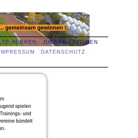
... gemeinsam gewinnen !
LTE HERREN
JUGEND / JSG BEN
IMPRESSUM
DATENSCHUTZ
im
ugend spielen
Trainings- und
vereine bündelt
on.