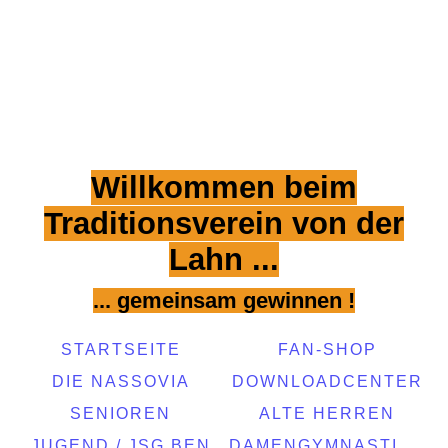
Willkommen beim
Traditionsverein von der
Lahn ...
... gemeinsam gewinnen !
STARTSEITE
FAN-SHOP
DIE NASSOVIA
DOWNLOADCENTER
SENIOREN
ALTE HERREN
JUGEND / JSG BEN
DAMENGYMNASTIKGRUPPE