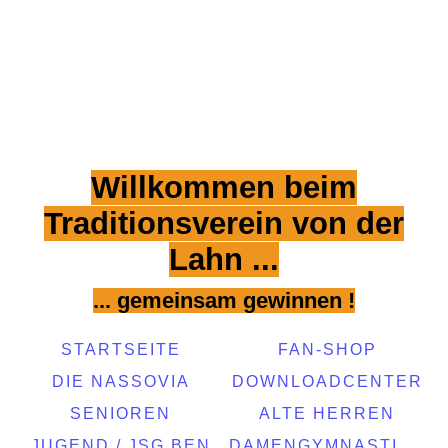
Willkommen beim
Traditionsverein von der
Lahn ...
... gemeinsam gewinnen !
STARTSEITE
FAN-SHOP
DIE NASSOVIA
DOWNLOADCENTER
SENIOREN
ALTE HERREN
JUGEND / JSG BEN
DAMENGYMNASTIKGRUPPE